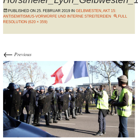
PUBLISHED ON
25. FEBRUAR 2019
IN
GELBWESTEN, AKT 15:
ANTISEMITISMUS-VORWÜRFE UND INTERNE STREITEREIEN
FULL
RESOLUTION (620 × 359)
←
Previous