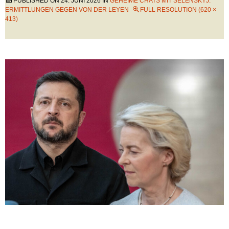
PUBLISHED ON
24. JUNI 2026
IN
GEHEIME CHATS MIT SELENSKYJ:
ERMITTLUNGEN GEGEN VON DER LEYEN
FULL RESOLUTION (620 ×
413)