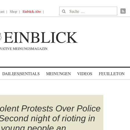
Suche nach:
ast
Shop
Einblick-Abo
DAILI|ES|SENTIALS
MEINUNGEN
VIDEOS
FEUILLETON
olent Protests Over Police
Second night of rioting in
 young people an