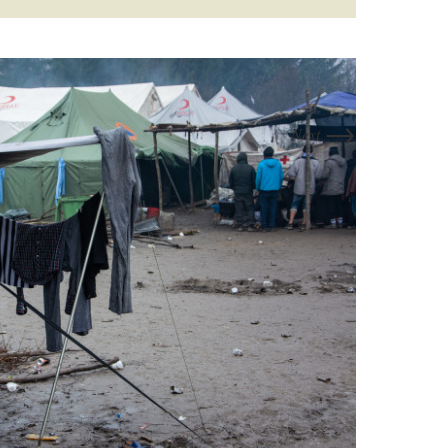
→
Next