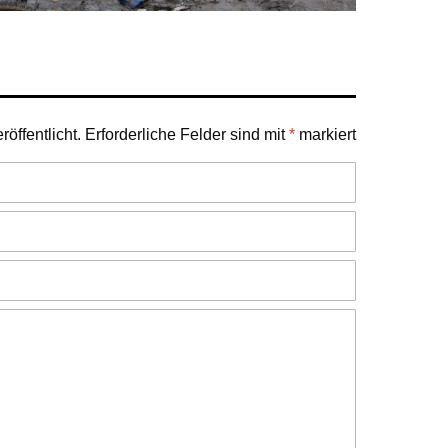
öffentlicht.
Erforderliche Felder sind mit
*
markiert