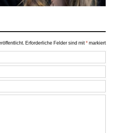
öffentlicht.
Erforderliche Felder sind mit
*
markiert