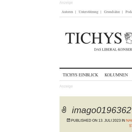
Autoren
Unterstützung
Grundsätze
Podc
Skip to content
TICHYS EINBLICK
KOLUMNEN
imago0196362
PUBLISHED ON
13. JULI 2023
IN
NA
S