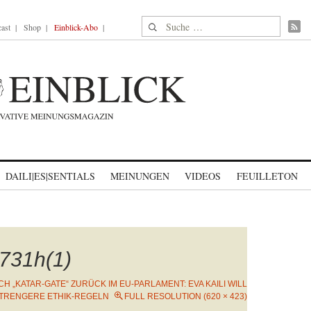
Suche nach:
ast
Shop
Einblick-Abo
DAILI|ES|SENTIALS
MEINUNGEN
VIDEOS
FEUILLETON
731h(1)
CH „KATAR-GATE“ ZURÜCK IM EU-PARLAMENT: EVA KAILI WILL
TRENGERE ETHIK-REGELN
FULL RESOLUTION (620 × 423)