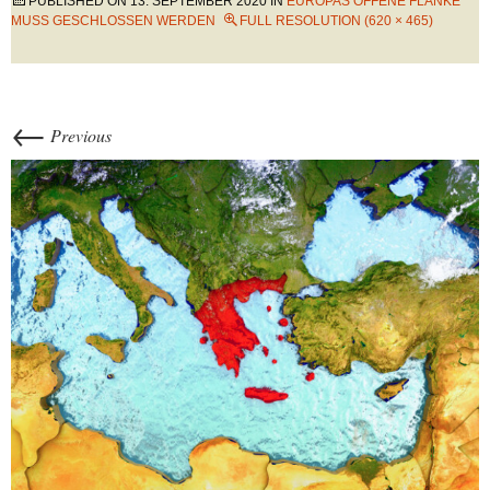
PUBLISHED ON
13. SEPTEMBER 2020
IN
EUROPAS OFFENE FLANKE
MUSS GESCHLOSSEN WERDEN
FULL RESOLUTION (620 × 465)
←
Previous