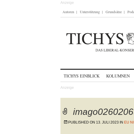
Autoren
Unterstützung
Grundsätze
Podc
Skip to content
TICHYS EINBLICK
KOLUMNEN
imago0260206
PUBLISHED ON
13. JULI 2023
IN
EU N