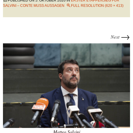
PUBLISHED ON
5. OKTOBER 2020
IN
ERSTER ETAPPENSIEG FÜR
SALVINI – CONTE MUSS AUSSAGEN
FULL RESOLUTION (620 × 413)
→
Next
Matteo Salvini