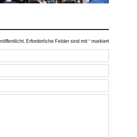
öffentlicht.
Erforderliche Felder sind mit
*
markiert