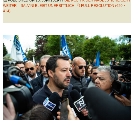
PUBLISHED ON
15. JUNI 2019
IN
DIE POLITIK DER NADELSTICHE GEHT
WEITER – SALVINI BLEIBT UNERBITTLICH
FULL RESOLUTION (620 ×
414)