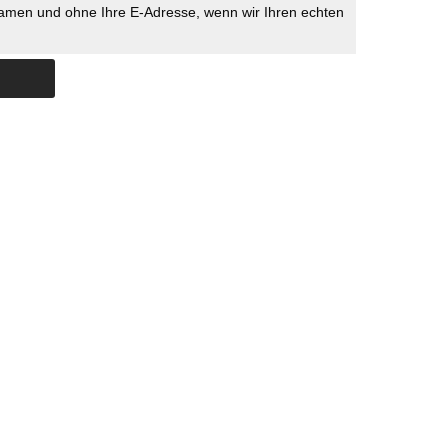
namen und ohne Ihre E-Adresse, wenn wir Ihren echten
Skip to content
ERSTÜTZUNG
IMPRESSUM
DATENSCHUTZ
DATENSCHUTZEINSTELLU
COPYRIGHT
TICHYS EINBLICK 2026