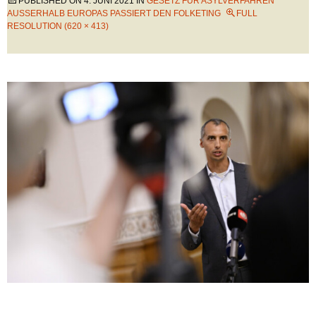
PUBLISHED ON
4. JUNI 2021
IN
GESETZ FÜR ASYLVERFAHREN
AUSSERHALB EUROPAS PASSIERT DEN FOLKETING
FULL
RESOLUTION (620 × 413)