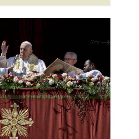
→
Next