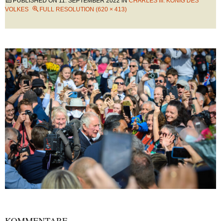
PUBLISHED ON
11. SEPTEMBER 2022
IN
CHARLES III: KÖNIG DES
VOLKES
FULL RESOLUTION (620 × 413)
KOMMENTARE