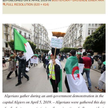
PUBLISHED ON
8. APRIL 2019
IN
BOUTEFLIKA – DAS ENDE EINER ÄRA
FULL RESOLUTION (620 × 414)
Algerians gather during an anti-government demonstration in the
capital Algiers on April 5, 2019. – Algerians were gathered this day