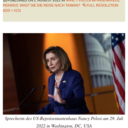
PUBLISHED ON
2. AUGUST 2022
IN
NANCY PELOSI IM FADENKREUZ
PEKINGS: WAGT SIE DIE REISE NACH TAIWAN?
FULL RESOLUTION
(620 × 413)
Sprecherin des US-Repräsentantenhaus Nancy Pelosi am 29. Juli
2022 in Washington, DC, USA