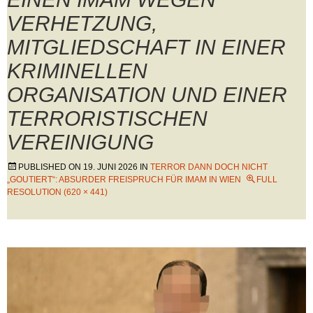
VERHETZUNG,
MITGLIEDSCHAFT IN EINER
KRIMINELLEN
ORGANISATION UND EINER
TERRORISTISCHEN
VEREINIGUNG
PUBLISHED ON
19. JUNI 2026
IN
TERROR DANN DOCH NICHT
„GOUTIERT“: ABSURDER FREISPRUCH FÜR IMAM IN WIEN
FULL
RESOLUTION (620 × 441)