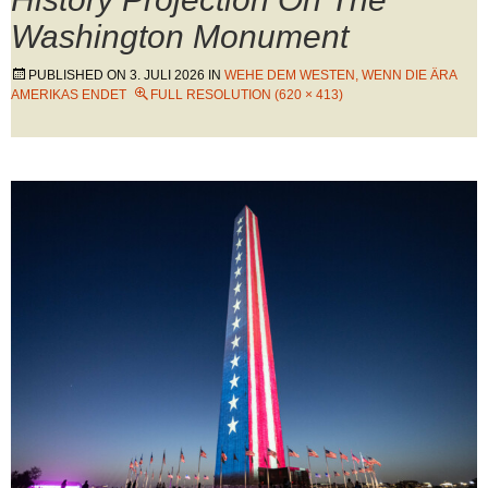
Washington Monument
PUBLISHED ON
3. JULI 2026
IN
WEHE DEM WESTEN, WENN DIE ÄRA
AMERIKAS ENDET
FULL RESOLUTION (620 × 413)