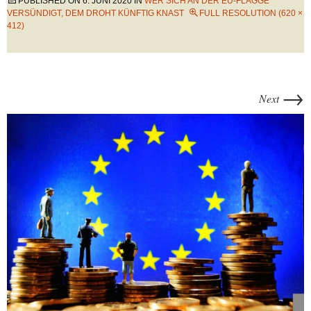
PUBLISHED ON
6. JUNI 2020
IN
WER SICH AN DER EU-FLAGGE
VERSÜNDIGT, DEM DROHT KÜNFTIG KNAST
FULL RESOLUTION (620 ×
412)
→
Next