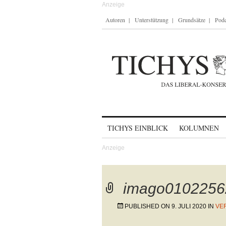
Autoren
Unterstützung
Grundsätze
Podc
Skip to content
TICHYS EINBLICK
KOLUMNEN
imago0102256
PUBLISHED ON
9. JULI 2020
IN
VE