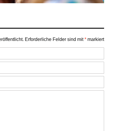
öffentlicht.
Erforderliche Felder sind mit
*
markiert