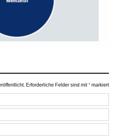
öffentlicht.
Erforderliche Felder sind mit
*
markiert