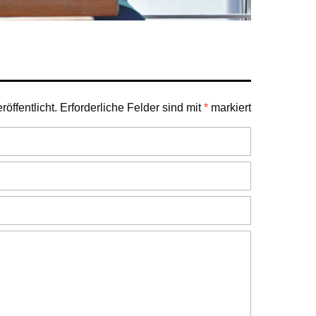
öffentlicht.
Erforderliche Felder sind mit
*
markiert