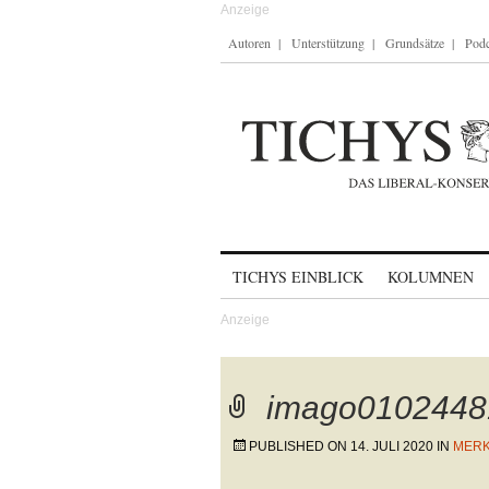
Autoren
Unterstützung
Grundsätze
Podc
Skip to content
TICHYS EINBLICK
KOLUMNEN
imago0102448
PUBLISHED ON
14. JULI 2020
IN
MERK