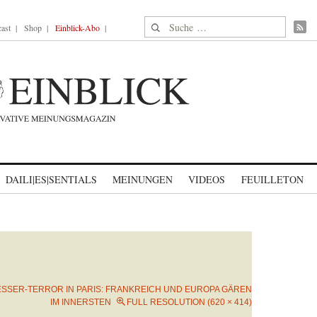
Suche nach:
ast
Shop
Einblick-Abo
DAILI|ES|SENTIALS
MEINUNGEN
VIDEOS
FEUILLETON
SSER-TERROR IN PARIS: FRANKREICH UND EUROPA GÄREN
IM INNERSTEN
FULL RESOLUTION (620 × 414)