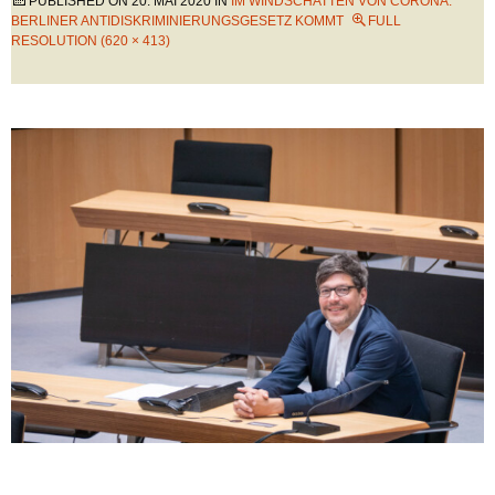
PUBLISHED ON
20. MAI 2020
IN
IM WINDSCHATTEN VON CORONA:
BERLINER ANTIDISKRIMINIERUNGSGESETZ KOMMT
FULL
RESOLUTION (620 × 413)