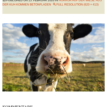
PUBLISHED ON
15. FEBRUAR 2020
IN
HORROR AUF DER WIESE: AUS
DER KUH KOMMEN BETONFLADEN
FULL RESOLUTION (620 × 413)
KOMMENTARE