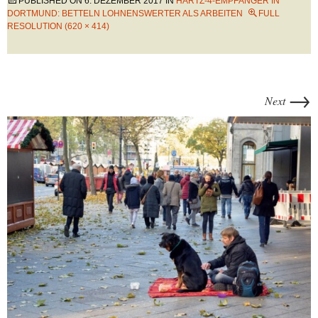
PUBLISHED ON
6. DEZEMBER 2017
IN
HARTZ-4-EMPFÄNGER IN
DORTMUND: BETTELN LOHNENSWERTER ALS ARBEITEN
FULL
RESOLUTION (620 × 414)
→
Next