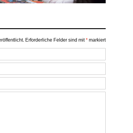
öffentlicht.
Erforderliche Felder sind mit
*
markiert