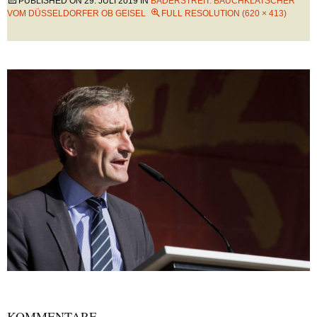
PUBLISHED ON
29. JULI 2019
IN
BÄDERSTREIT: BAUCHKLATSCHER
VOM DÜSSELDORFER OB GEISEL
FULL RESOLUTION (620 × 413)
KOMMENTARE