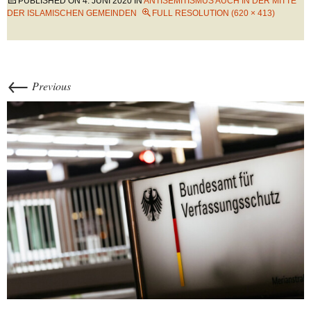
PUBLISHED ON
4. JUNI 2020
IN
ANTISEMITISMUS AUCH IN DER MITTE
DER ISLAMISCHEN GEMEINDEN
FULL RESOLUTION (620 × 413)
←
Previous