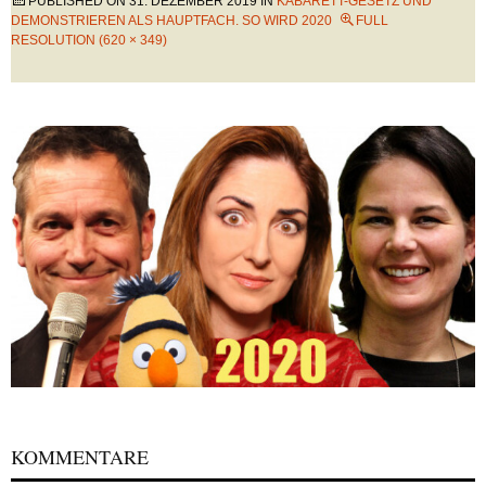
PUBLISHED ON
31. DEZEMBER 2019
IN
KABARETT-GESETZ UND
DEMONSTRIEREN ALS HAUPTFACH. SO WIRD 2020
FULL
RESOLUTION (620 × 349)
KOMMENTARE