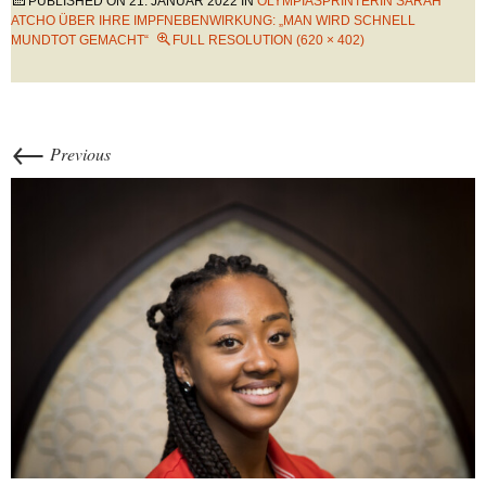
PUBLISHED ON
21. JANUAR 2022
IN
OLYMPIASPRINTERIN SARAH
ATCHO ÜBER IHRE IMPFNEBENWIRKUNG: „MAN WIRD SCHNELL
MUNDTOT GEMACHT“
FULL RESOLUTION (620 × 402)
←
Previous