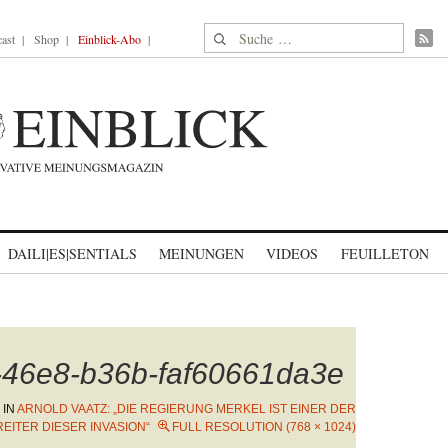
Suche nach:
ast
Shop
Einblick-Abo
DAILI|ES|SENTIALS
MEINUNGEN
VIDEOS
FEUILLETON
-46e8-b36b-faf60661da3e
IN
ARNOLD VAATZ: „DIE REGIERUNG MERKEL IST EINER DER
EITER DIESER INVASION“
FULL RESOLUTION (768 × 1024)