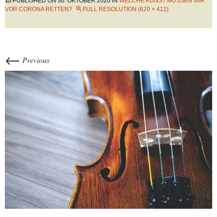
PUBLISHED ON
30. OKTOBER 2020
IN
WELCHE KUNST MÜSSEN WIR
VOR CORONA RETTEN?
FULL RESOLUTION (620 × 412)
←
Previous