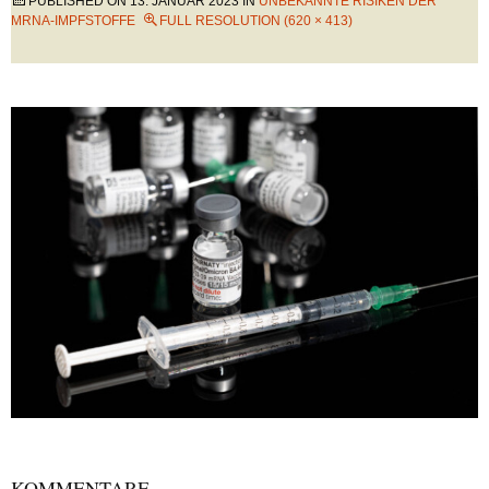
PUBLISHED ON
13. JANUAR 2023
IN
UNBEKANNTE RISIKEN DER
MRNA-IMPFSTOFFE
FULL RESOLUTION (620 × 413)
KOMMENTARE