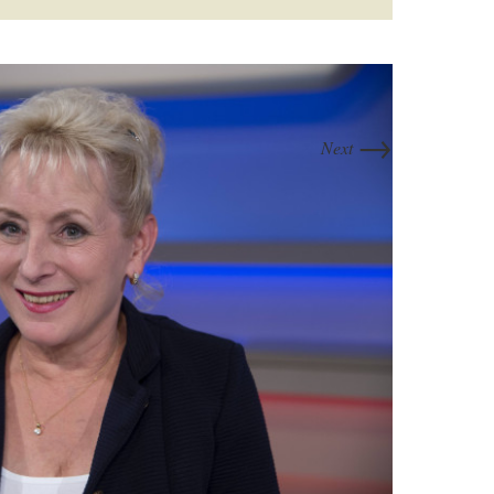
→
Next