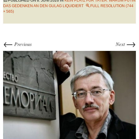
PUBLISHED ON
8. JUNI 2026
IN
KEIN PLATZ FÜR TÄTER: WARUM PUTIN
DAS GEDENKEN AN DEN GULAG LIQUIDIERT
FULL RESOLUTION (744
× 565)
←
→
Previous
Next