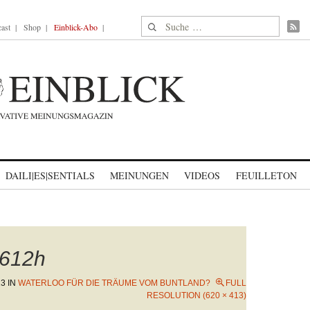
Suche nach:
ast
Shop
Einblick-Abo
DAILI|ES|SENTIALS
MEINUNGEN
VIDEOS
FEUILLETON
612h
23
IN
WATERLOO FÜR DIE TRÄUME VOM BUNTLAND?
FULL
RESOLUTION (620 × 413)