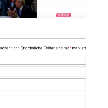
öffentlicht.
Erforderliche Felder sind mit
*
markiert