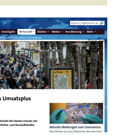
→
Next