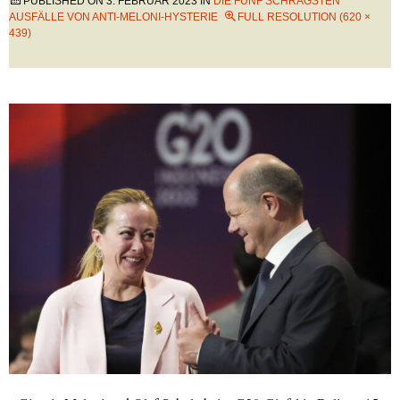
PUBLISHED ON
3. FEBRUAR 2023
IN
DIE FÜNF SCHRÄGSTEN
AUSFÄLLE VON ANTI-MELONI-HYSTERIE
FULL RESOLUTION (620 ×
439)