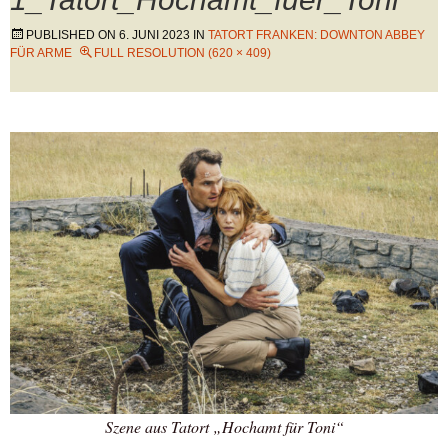
PUBLISHED ON
6. JUNI 2023
IN
TATORT FRANKEN: DOWNTON ABBEY
FÜR ARME
FULL RESOLUTION (620 × 409)
Szene aus Tatort „Hochamt für Toni“