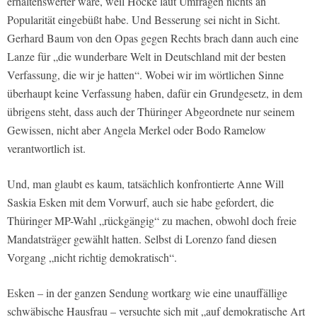
erhaltenswerter wäre, weil Höcke laut Umfragen nichts an
Popularität eingebüßt habe. Und Besserung sei nicht in Sicht.
Gerhard Baum von den Opas gegen Rechts brach dann auch eine
Lanze für „die wunderbare Welt in Deutschland mit der besten
Verfassung, die wir je hatten“. Wobei wir im wörtlichen Sinne
überhaupt keine Verfassung haben, dafür ein Grundgesetz, in dem
übrigens steht, dass auch der Thüringer Abgeordnete nur seinem
Gewissen, nicht aber Angela Merkel oder Bodo Ramelow
verantwortlich ist.
Und, man glaubt es kaum, tatsächlich konfrontierte Anne Will
Saskia Esken mit dem Vorwurf, auch sie habe gefordert, die
Thüringer MP-Wahl „rückgängig“ zu machen, obwohl doch freie
Mandatsträger gewählt hatten. Selbst di Lorenzo fand diesen
Vorgang „nicht richtig demokratisch“.
Esken – in der ganzen Sendung wortkarg wie eine unauffällige
schwäbische Hausfrau – versuchte sich mit „auf demokratische Art