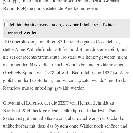
gestoppt, „aber ich auch!“ forderte schließlich ebenso Gerhard
Baum, FDP, die ihm zustehende Anerkennung ein.
Ich bin damit einverstanden, dass mir Inhalte von Twitter
angezeigt werden.
„Sie überblicken ja mit ihren 87 Jahren die ganze Geschichte“,
stellte Anne Will ehrfurchtsvoll fest, und Baum dozierte sofort, noch
nie sei der Rechtsextremismus „so stark wie heute“ gewesen, nicht
mal unter den Nazis, die er noch erlebt habe, und er zitierte einen
Goebbels-Spruch von 1928, obwohl Baum Jahrgang 1932 ist. Alles
gipfelte in der Feststellung, nun sei eine „Zeitenwende“ und Bodo
Ramelow müsse unbedingt gewählt werden.
Giovanni di Lorenzo, der die ZEIT von Helmut Schmidt zu
Baerbock & Habeck geleitete, stellt klipp und klar fest: „Das
System ist gut und erhaltenswert“, aber es schwang der Gedanke
unüberhörbar mit, dass das System ohne Wähler noch schöner und