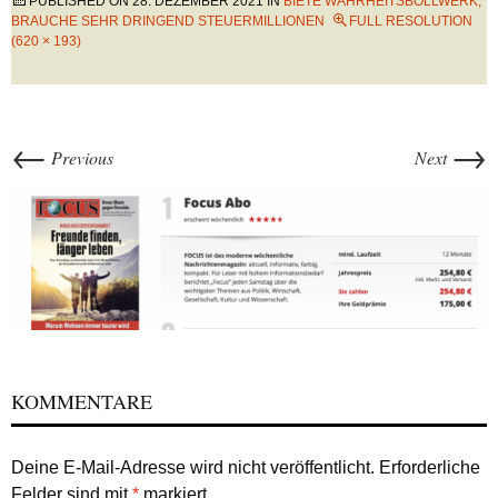
PUBLISHED ON
28. DEZEMBER 2021
IN
BIETE WAHRHEITSBOLLWERK,
BRAUCHE SEHR DRINGEND STEUERMILLIONEN
FULL RESOLUTION
(620 × 193)
←
→
Previous
Next
KOMMENTARE
Deine E-Mail-Adresse wird nicht veröffentlicht.
Erforderliche
Felder sind mit
*
markiert