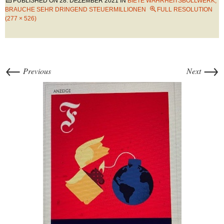
PUBLISHED ON
28. DEZEMBER 2021
IN
BIETE WAHRHEITSBOLLWERK,
BRAUCHE SEHR DRINGEND STEUERMILLIONEN
FULL RESOLUTION
(277 × 526)
←
→
Previous
Next