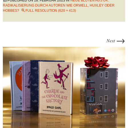
PUBLISHED ON
18. FEBRUAR 2023
IN
NEUE BLÜTEN AUS UK:
RADIKALISIERUNG DURCH AUTOREN WIE ORWELL, HUXLEY ODER
HOBBES?
FULL RESOLUTION (620 × 413)
→
Next