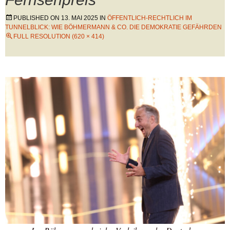
PUBLISHED ON
13. MAI 2025
IN
ÖFFENTLICH-RECHTLICH IM
TUNNELBLICK: WIE BÖHMERMANN & CO. DIE DEMOKRATIE GEFÄHRDEN
FULL RESOLUTION (620 × 414)