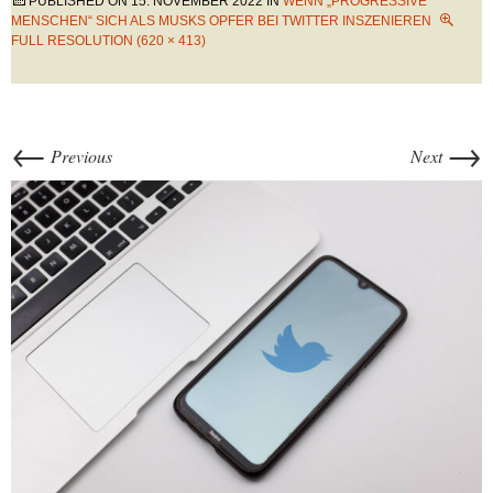
PUBLISHED ON
15. NOVEMBER 2022
IN
WENN „PROGRESSIVE
MENSCHEN“ SICH ALS MUSKS OPFER BEI TWITTER INSZENIEREN
FULL RESOLUTION (620 × 413)
←
→
Previous
Next