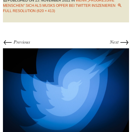
PUBLISHED ON
15. NOVEMBER 2022
IN
WENN „PROGRESSIVE
MENSCHEN“ SICH ALS MUSKS OPFER BEI TWITTER INSZENIEREN
FULL RESOLUTION (620 × 413)
←
→
Previous
Next