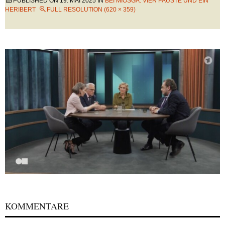
PUBLISHED ON
19. MAI 2025
IN
BEI MIOSGA: VIER FÄUSTE UND EIN
HERIBERT
FULL RESOLUTION (620 × 359)
KOMMENTARE